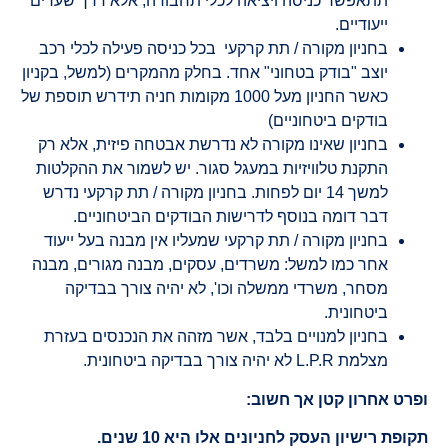
תתאפשר כניסה ויציאה לכלי תחבורה, אלא דרך שערים
ייעודיים.
בחניון מקורה / תת קרקעי בכל כניסה פעילה לכלי רכב
יוצב "בודק בטחוני" אחד. בחלק מהמקרים (למשל, בקניון
כאשר החניון מעל 1000 מקומות חניה תידרש תוספת של
בודקים ביטחוניים)
בחניון שאינו מקורה לא נדרשת אבטחה פיזית, אלא רק
התקנת טלוויזיות במעגל סגור. יש לשמור את ההקלטות
למשך 14 יום לפחות. בחניון מקורה / תת קרקעי נדרש
דבר דומה בנוסף לדרישות הבודקים הביטחוניים.
בחניון מקורה / תת קרקעי שמעליו אין מבנה בעל ייעוד
אחר כמו למשל: משרדים, עסקים, מבנה מגורים, מבנה
מסחר, משרדי ממשלה וכו', לא יהיה צורך בבדיקה
ביטחונית.
בחניון למנויים בלבד, אשר מזהה את הנכנסים בעזרת
מצלמת L.P.R לא יהיה צורך בבדיקה ביטחונית.
פרט אחרון קטן אך חשוב:
ופת רישיון העסק לחניונים אלו היא 10 שנים.