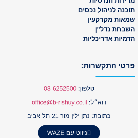
ידות הנדסיות
כנה לניהול נכסים
אות מקרקעין
בחת נדל"ן
מיות אדריכליות
טי התקשרות:
טלפון:
03-6252500
דוא״ל:
office@b-rishuy.co.il
כתובת: נתן ילין מור 21 תל אביב
ניווט עם WAZE