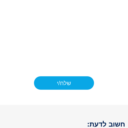
ללא חובה חוקית. ידוע לי כי המידע
יישמר במאגרי החברה ו/או מי מטעמה
לצורכי מתן השירות עבורי באמצעות
דוא"ל, שיחות טלפון, מסרונים,
WhatsApp וכו'. ידוע לי כי ככל שלא
אמסור את המידע, לא אוכל לקבל את
המוצרים ו/או השירות המבוקש על ידי.
כמו כן, ידוע לי כי יש לי את הזכות לתקן
ולעיין במידע אודותיי בהתאם ל
דיני
הפרטיות.
שלח/י
וב לדעת: