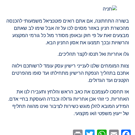
שורה התחתונה, אם אתם רואים פוטנציאל משמעותי להכנסה
הכשרת חניון באזור מסוים לכו על זה אבל שימו לב שאתם
בצעים זאת על פי חוק ובאופן מסודר מול כל גורמי המקצוע
הרשויות ובכך תמנעו את אסון החניון הבא.
לו אחריות ואל תנסו לקצר תהליכים.
ות המומחים שלנו לענייני רישיון עסק עומד לרשותכם וילווה
תכם בתהליך הנפקת הרישיון מתחילתו ועד סופו מהפרטים
קטנים ועד הגדולים.
ז תחסכו לעצמכם את כאב הראש והלחץ ותעבירו לנו את
אחריות. כי זוהי אכן אחריות גדולה וכבדה העוסקת בחיי אדם.
מידע המובא להלן מוגש כשירות לציבור ואינו מהווה תחליף
 ייעוץ משפטי ו/או מקצועי.
WhatsApp
Print
Twitter
Facebook
Email