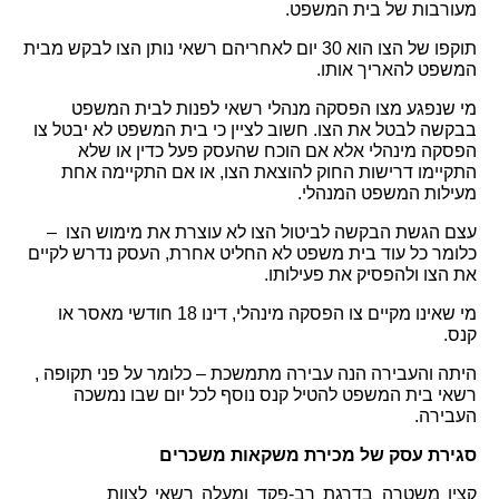
עורבות של בית המשפט.
תוקפו של הצו הוא 30 יום לאחריהם רשאי נותן הצו לבקש מבית 
משפט להאריך אותו.
מי שנפגע מצו הפסקה מנהלי רשאי לפנות לבית המשפט 
בבקשה לבטל את הצו. חשוב לציין כי בית המשפט לא יבטל צו 
הפסקה מינהלי אלא אם הוכח שהעסק פעל כדין או שלא 
התקיימו דרישות החוק להוצאת הצו, או אם התקיימה אחת 
עילות המשפט המנהלי.
עצם הגשת הבקשה לביטול הצו לא עוצרת את מימוש הצו  – 
כלומר כל עוד בית משפט לא החליט אחרת, העסק נדרש לקיים 
ת הצו ולהפסיק את פעילותו.
מי שאינו מקיים צו הפסקה מינהלי, דינו 18 חודשי מאסר או 
נס.
היתה והעבירה הנה עבירה מתמשכת – כלומר על פני תקופה , 
רשאי בית המשפט להטיל קנס נוסף לכל יום שבו נמשכה 
עבירה.
גירת עסק של מכירת משקאות משכרים
קצין משטרה בדרגת רב-פקד ומעלה רשאי לצוות 