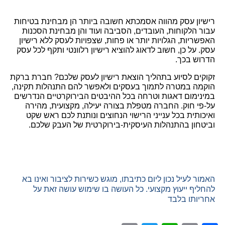
רישיון עסק מהווה אסמכתא חשובה ביותר הן מבחינת בטיחות 
עבור הלקוחות, העובדים, הסביבה ועוד והן מבחינת הסכנות 
האפשריות, הגלויות יותר או פחות, שצפויות לעסק ללא רישיון 
עסק. על כן, חשוב לדאוג להוציא רישיון רלוונטי ותקף לכל עסק 
דרוש בכך.
זקוקים לסיוע בתהליך הוצאת רישיון לעסק שלכם? חברת ברקת 
הוקמה במטרה לתמוך בעסקים ולאפשר להם התנהלות תקינה, 
במינימום דאגות וטרחה בכל ההיבטים הבירוקרטיים הנדרשים 
על-פי חוק. החברה מטפלת בצורה יעילה, מקצועית, מהירה 
ואיכותית בכל ענייני הרישוי הנחוצים ונותנת לכם ראש שקט 
ביטחון בהתנהלות העיסקית-בירוקרטית של העבק שלכם.  
האמור לעיל נכון ליום כתיבתו, מוגש כשירות לציבור ואינו בא 
להחליף ייעוץ מקצועי. כל העושה בו שימוש עושה זאת על 
חריותו בלבד