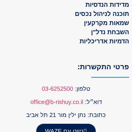
ידות הנדסיות
כנה לניהול נכסים
אות מקרקעין
בחת נדל"ן
מיות אדריכליות
טי התקשרות:
טלפון:
03-6252500
דוא״ל:
office@b-rishuy.co.il
כתובת: נתן ילין מור 21 תל אביב
ניווט עם WAZE