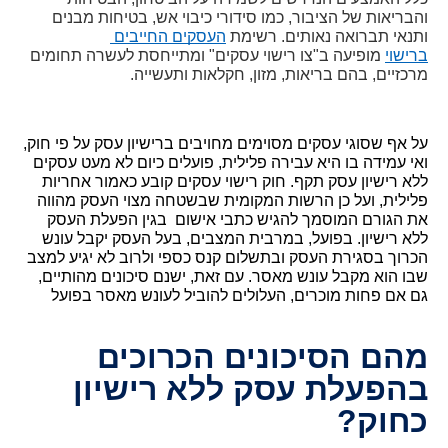
והבריאות של הציבור, כמו סידורי כיבוי אש, בטיחות מבנים 
תנאי תברואה נאותים. רשימת 
העסקים החייבים 
רישוי
 מופיעה ב"צו רישוי עסקים" ומתייחסת לעשרה תחומים 
רכזיים, בהם בריאות, מזון, חקלאות ותעשייה.
על אף שסוגי עסקים מסוימים מחויבים ברישיון עסק על פי חוק, 
ואי עמידה בו היא עבירה פלילית, פועלים כיום לא מעט עסקים 
ללא רישיון עסק תקף. חוק רישוי עסקים קובע כאמור אחריות 
פלילית, ועל כן הרשות המקומית שבשטחה מצוי העסק מהווה 
את הגורם המוסמך להגיש כתבי אישום  בגין הפעלת העסק 
ללא רישיון. בפועל, במרבית המצבים, בעל העסק יקבל עונש 
הכרוך בסגירת העסק ובתשלום קנס כספי ולרוב לא יגיע למצב 
שבו הוא מקבל עונש מאסר. עם זאת, ישנם סיכונים מהותיים, 
ם אם פחות מוכרים, העלולים להוביל לעונש מאסר בפועל
הם הסיכונים הכרוכים
הפעלת עסק ללא רישיון
חוק?