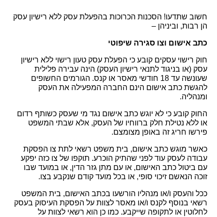
חשוב שתדעו! הסכנות הכרוכות בהפעלת עסק ללא רישיון עסק 
 רבות, וביניהן –
תב אישום וצו סגירה שיפוטי
חוק רישוי עסקים קובע כי הפעלת עסק טעון רישוי ללא רישיון 
עסק (או בניגוד לתנאי רישיון העסק) הינה עבירה פלילית 
שעונשה עד 18 חודשי מאסר או קנס. הגורמים החשופים 
להגשת כתב אישום הינם החברה המפעילה את העסק 
מנהליה.
החוק קובע כי לא יוגש כתב אישום נגד מי שעסק כשותף רדום 
או ללא נטילת חלק ברווחיו של העסק, אלא שבתי המשפט 
ירשו חריג זה באופן מצומצם.
כאשר מוגש כתב אישום, בית משפט רשאי לתת צו הפסקת 
עבודה לעסק עוד לפני שהתיק הוכרע. תוקפו של צו כזה יפקע 
עם ביטול כתב האישום, או עם מתן גזר הדין, או במועד שבו 
כה הנאשם זיכוי סופי, או בכל מועד קודם שנקבע בצו.
ככל והעסק ו/או מנהליו הורשעו בכתב האישום, בית המשפט 
רשאי בנוסף לקנס ו/או מאסר לצוות על הפסקת העיסוק בעסק 
לחלוטין או לתקופה שייקבע. כמו כן הוא רשאי לצוות על 