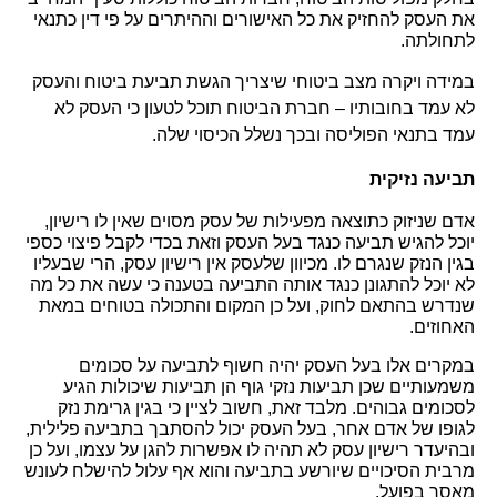
את העסק להחזיק את כל האישורים וההיתרים על פי דין כתנאי 
תחולתה.
במידה ויקרה מצב ביטוחי שיצריך הגשת תביעת ביטוח והעסק 
לא עמד בחובותיו – חברת הביטוח תוכל לטעון כי העסק לא 
מד בתנאי הפוליסה ובכך נשלל הכיסוי שלה.
ביעה נזיקית
אדם שניזוק כתוצאה מפעילות של עסק מסוים שאין לו רישיון, 
יוכל להגיש תביעה כנגד בעל העסק וזאת בכדי לקבל פיצוי כספי 
בגין הנזק שנגרם לו. מכיוון שלעסק אין רישיון עסק, הרי שבעליו 
לא יוכל להתגונן כנגד אותה התביעה בטענה כי עשה את כל מה 
שנדרש בהתאם לחוק, ועל כן המקום והתכולה בטוחים במאת 
אחוזים. 
במקרים אלו בעל העסק יהיה חשוף לתביעה על סכומים 
משמעותיים שכן תביעות נזקי גוף הן תביעות שיכולות הגיע 
לסכומים גבוהים. מלבד זאת, חשוב לציין כי בגין גרימת נזק 
לגופו של אדם אחר, בעל העסק יכול להסתבך בתביעה פלילית, 
ובהיעדר רישיון עסק לא תהיה לו אפשרות להגן על עצמו, ועל כן 
מרבית הסיכויים שיורשע בתביעה והוא אף עלול להישלח לעונש 
אסר בפועל.