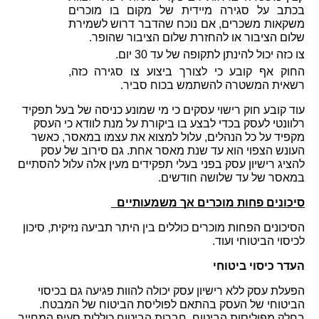
בכתב על סגירה מיידית של מקום בו מוכרים 
משקאות משכרים, אם נוכח שהדבר דרוש לשמירת 
לום הציבור או להחזרת שלום הציבור שהופר.
 כזה יכול להינתן לתקופה של עד 30 יום. 
החוק אף קובע כי לצורך ביצוע צו סגירה כזה, 
שאית המשטרה להשתמש בכוח סביר.
עוד קובע חוק רישוי עסקים כי מי שמונע כניסה של בעל תפקיד 
רלוונטי לעסק בכדי לבצע בו ביקורת על מנת לוודא כי העסק 
מקפיד על כל הנהלים, עלול למצוא את עצמו במאסר, כאשר 
העונש הצפוי הוא עד שנת מאסר אחת. גם סירוב של עסק 
להציג רישיון עסק בפני בעלי תפקידים מעין אלה עלול להסתיים 
מאסר של עד שלושה חודשים.
יכונים פחות מוכרים אך משמעותיים  
הסיכונים הפחות מוכרים כוללים בין היתר תביעה נזיקית, סיכון 
יסוי הביטוחי ועוד. 
עדר כיסוי ביטוחי
הפעלת עסק ללא רישיון עסק יכולה להוות פגיעה גם בכיסוי 
הביטוחי של העסק בהתאם לפוליסת הביטוח של המבטח. 
בחלק מפוליסות הביטוח, חברות הביטוח כוללות סעיף המחייב 