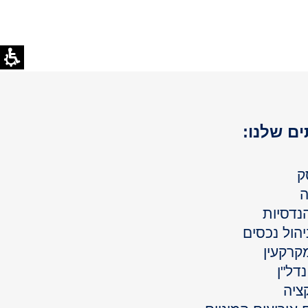
ם שלנו:
ק
ה
נדסיות
יהול נכסים
קרקעין
דל"ן
ציה