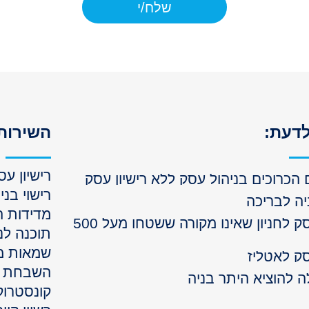
שלח/י
דעת:
השירותי
רישיון עס
 הכרוכים בניהול עסק ללא רישיון עסק
רישוי בני
יה לבריכה
מדידות ה
רישיון עסק לחניון שאינו מקורה ששטחו מעל 500
תוכנה לנ
שמאות מ
סק לאטליז
השבחת נ
 להוציא היתר בניה
קונסטרוק