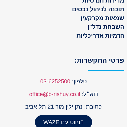
ידות הנדסיות
כנה לניהול נכסים
אות מקרקעין
בחת נדל"ן
מיות אדריכליות
טי התקשרות:
טלפון:
03-6252500
דוא״ל:
office@b-rishuy.co.il
כתובת: נתן ילין מור 21 תל אביב
ניווט עם WAZE