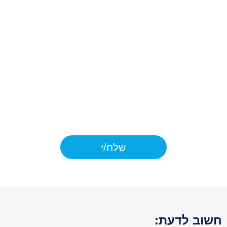
ללא חובה חוקית. ידוע לי כי המידע
יישמר במאגרי החברה ו/או מי מטעמה
לצורכי מתן השירות עבורי באמצעות
דוא"ל, שיחות טלפון, מסרונים,
WhatsApp וכו'. ידוע לי כי ככל שלא
אמסור את המידע, לא אוכל לקבל את
המוצרים ו/או השירות המבוקש על ידי.
כמו כן, ידוע לי כי יש לי את הזכות לתקן
ולעיין במידע אודותיי בהתאם ל
דיני
הפרטיות.
שלח/י
וב לדעת: