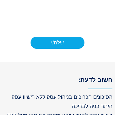
אמסור את המידע, לא אוכל לקבל את
המוצרים ו/או השירות המבוקש על ידי.
כמו כן, ידוע לי כי יש לי את הזכות לתקן
ולעיין במידע אודותיי בהתאם ל
דיני
הפרטיות.
שלח/י
וב לדעת:
יכונים הכרוכים בניהול עסק ללא רישיון עסק
תר בניה לבריכה