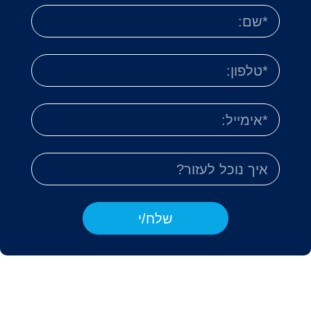
שלח/י
רוצים שנרוץ בשבילכם?