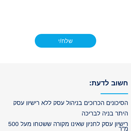
המוצרים ו/או השירות המבוקש על ידי.
כמו כן, ידוע לי כי יש לי את הזכות לתקן
ולעיין במידע אודותיי בהתאם ל
דיני
הפרטיות.
שלח/י
וב לדעת:
יכונים הכרוכים בניהול עסק ללא רישיון עסק
תר בניה לבריכה
רישיון עסק לחניון שאינו מקורה ששטחו מעל 500
ר